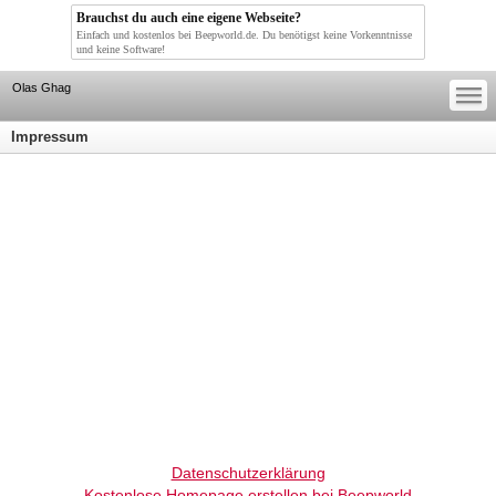
Brauchst du auch eine eigene Webseite?
Einfach und kostenlos bei Beepworld.de. Du benötigst keine Vorkenntnisse
und keine Software!
—
—
Olas Ghag
—
Impressum
Datenschutzerklärung
Kostenlose Homepage erstellen bei Beepworld